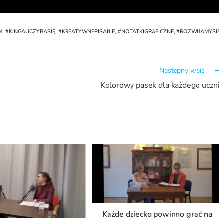
M
,
#KINGAUCZYBASIĘ
,
#KREATYWNEPISANIE
,
#NOTATKIGRAFICZNE
,
#ROZWIJAMYSI
Następny wpis
Kolorowy pasek dla każdego uczn
Każde dziecko powinno grać na