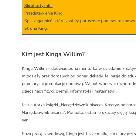
Skrót artykułu:
Przedstawienie Kingi.
Spis zagadnień, które zostały poruszone podczas rozmowy.
Strona Kingi
Kim jest Kinga Willim?
Kinga Willim
– doświadczona mentorka w dziedzinie kreatywne
młodzieży oraz dorosłych od ponad dekady. Jej pasja do edu
popularyzując edukację domową. Współtwórczyni różnorodny
dziedzinach fizyki, chemii, informatyki i matematyki.
Jest autorką książki „Narzędziownik pisarza: Kreatywne harce
Narzędziownik pisarza”. Ponadto, ostatnio ukazały się jej ksią
serii.
Poza pracą zawodową, Kinga jest także matką córki uczącej 