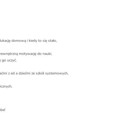
ukację domową i kiedy to się stało,
o wewnętrzną motywację do nauki,
ę go uczyć,
ećmi z ed a dziećmi ze szkół systemowych,
icznych,
be!