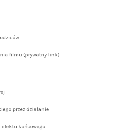
rodziców
ia filmu (prywatny link)
ej
iego przez działanie
z efektu końcowego