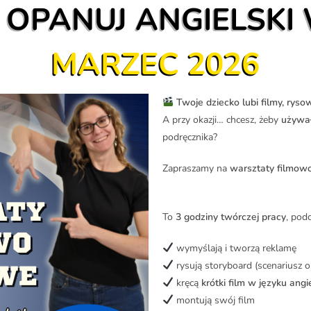
OPANUJ ANGIELSKI 
MARZEC 2026
Twoje dziecko lubi filmy, rys
A przy okazji… chcesz, żeby
używał
podręcznika?
Zapraszamy na
warsztaty filmowo
To
3 godziny twórczej pracy
, podc
wymyślają i tworzą reklamę
rysują storyboard (scenariusz 
kręcą
krótki film w języku angi
montują swój film