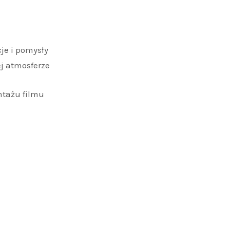
je i pomysły
ej atmosferze
tażu filmu