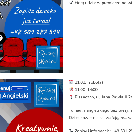
biorą udział w
premierze na wi
21.03. (sobota)
11:00–14:00
Piaseczno, ul. Jana Pawła II 2
To nauka angielskiego
bez presji
,
Dzieci nawet nie zauważają, że… w
Zapisy i informacje:
+48 601 2