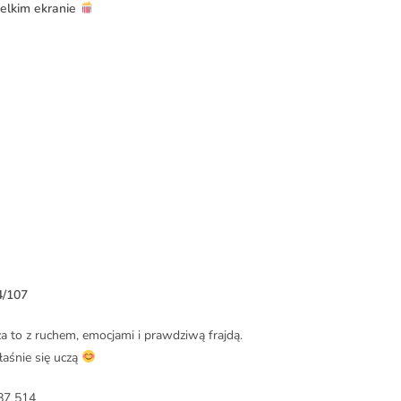
elkim ekranie
4/107
 za to z ruchem, emocjami i prawdziwą frajdą.
łaśnie się uczą
87 514