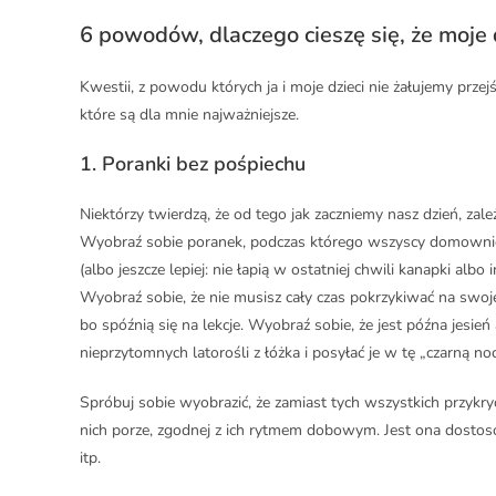
6 powodów, dlaczego cieszę się, że moje 
Kwestii, z powodu których ja i moje dzieci nie żałujemy prze
które są dla mnie najważniejsze.
1.
Poranki bez pośpiechu
Niektórzy twierdzą, że od tego jak zaczniemy nasz dzień, zal
Wyobraź sobie poranek, podczas którego wszyscy domownic
(albo jeszcze lepiej: nie łapią w ostatniej chwili kanapki albo
Wyobraź sobie, że nie musisz cały czas pokrzykiwać na swoje d
bo spóźnią się na lekcje. Wyobraź sobie, że jest późna jesie
nieprzytomnych latorośli z łóżka i posyłać je w tę „czarną noc
Spróbuj sobie wyobrazić, że zamiast tych wszystkich przykry
nich porze, zgodnej z ich rytmem dobowym. Jest ona dostos
itp.