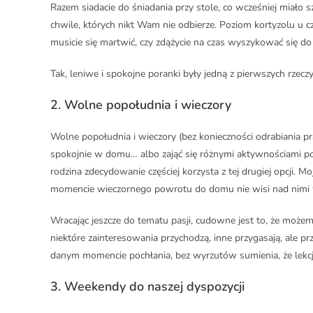
Razem siadacie do śniadania przy stole, co wcześniej miał
chwile, których nikt Wam nie odbierze. Poziom kortyzolu u c
musicie się martwić, czy zdążycie na czas wyszykować się do 
Tak, leniwe i spokojne poranki były jedną z pierwszych rzec
2.
Wolne popołudnia i wieczory
Wolne popołudnia i wieczory (bez konieczności odrabiania 
spokojnie w domu… albo zająć się różnymi aktywnościami po
rodzina zdecydowanie częściej korzysta z tej drugiej opcji. M
momencie wieczornego powrotu do domu nie wisi nad nimi wi
Wracając jeszcze do tematu pasji, cudowne jest to, że możem
niektóre zainteresowania przychodzą, inne przygasają, ale pr
danym momencie pochłania, bez wyrzutów sumienia, że lekcj
3.
Weekendy do naszej dyspozycji