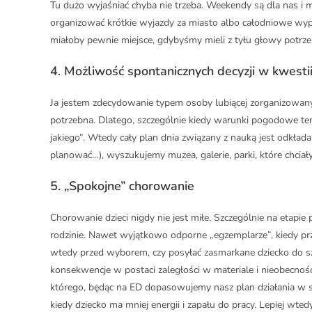
Tu dużo wyjaśniać chyba nie trzeba. Weekendy są dla nas 
organizować krótkie wyjazdy za miasto albo całodniowe wy
miałoby pewnie miejsce, gdybyśmy mieli z tyłu głowy potrze
4.
Możliwość spontanicznych decyzji w kwestii 
Ja jestem zdecydowanie typem osoby lubiącej zorganizowany 
potrzebna. Dlatego, szczególnie kiedy warunki pogodowe temu 
jakiego”. Wtedy cały plan dnia związany z nauką jest odkłada
planować…), wyszukujemy muzea, galerie, parki, które chcia
5.
„Spokojne” chorowanie
Chorowanie dzieci nigdy nie jest miłe. Szczególnie na etapie
rodzinie. Nawet wyjątkowo odporne „egzemplarze”, kiedy pr
wtedy przed wyborem, czy posyłać zasmarkane dziecko do szk
konsekwencje w postaci zaległości w materiale i nieobecnośc
którego, będąc na ED dopasowujemy nasz plan działania w spo
kiedy dziecko ma mniej energii i zapału do pracy. Lepiej wte