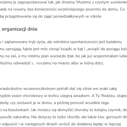
i możemy je zagospodarować tak, jak chcemy. Możemy z czystym sumieni
pady na rowery, bez konieczności wcześniejszego powrotu do domu. Co
bę przygotowania się do zajęć poniedziałkowych w szkole.
organizacji dnia
i zaplanowany tryb życia, ale odrobina spontaniczności jest każdemu
sprzyjają, fajnie jest móc cisnąć książki w kąt i „wsiąść do pociągu byl
ny na zaś, a my robimy plan wycieczki (tak, bo jak już wspominałam lubi
łybyśmy odwiedzić i… ruszamy na miasto albo w leśną dzicz.
 przedszkolno-wczesnoszkolnym potrafi dać się silnie we znaki całej
zyjdzie sezon chorobowy w końcu ulegną zarazkom. A Ty, Rodzicu, stajes
oły, czy zostawić je w domu, a później ponosić wszelkie tego
i na klasówkach. Jak możesz się domyślić choroby to kolejny czynnik, d
sób naturalny. Nie dotyczy to tylko chorób, ale także tzw. gorszych dn
dy odpuścić i w następnych dniach wrócić do działania będąc w lepszej