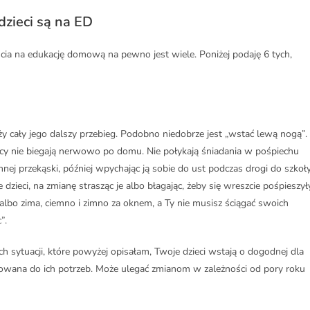
dzieci są na ED
jścia na edukację domową na pewno jest wiele. Poniżej podaję 6 tych,
eży cały jego dalszy przebieg. Podobno niedobrze jest „wstać lewą nogą”.
y nie biegają nerwowo po domu. Nie połykają śniadania w pośpiechu
 innej przekąski, później wpychając ją sobie do ust podczas drogi do szkoły
zieci, na zmianę strasząc je albo błagając, żeby się wreszcie pośpieszyły
ń albo zima, ciemno i zimno za oknem, a Ty nie musisz ściągać swoich
”.
ch sytuacji, które powyżej opisałam, Twoje dzieci wstają o dogodnej dla
owana do ich potrzeb. Może ulegać zmianom w zależności od pory roku