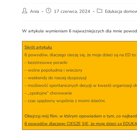
Ania
17 czerwca, 2024
Edukacja domo
W artykule wymieniam 6 najważniejszych dla mnie powodów
Skrót artykułu
6 powodów, dlaczego cieszę się, że moje dzieci są na ED to:
– bezstresowe poranki
– wolne popołudnia i wieczory
– weekendy do naszej dyspozycji
– możliwość spontanicznych decyzji w kwestii organizacji d
– „spokojne” chorowanie
– czas spędzony wspólnie z moimi dziećmi.
Obejrzyj mój film, w którym opowiadam o tym, co najbard
6 powodów dlaczego CIESZĘ SIĘ, że moje dzieci są ED