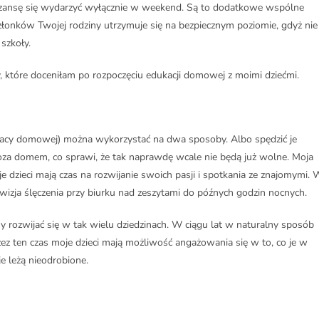
o szansę się wydarzyć wyłącznie w weekend. Są to dodatkowe wspólne
złonków Twojej rodziny utrzymuje się na bezpiecznym poziomie, gdyż nie
szkoły.
zy, które doceniłam po rozpoczęciu edukacji domowej z moimi dziećmi.
pracy domowej) można wykorzystać na dwa sposoby. Albo spędzić je
za domem, co sprawi, że tak naprawdę wcale nie będą już wolne. Moja
oje dzieci mają czas na rozwijanie swoich pasji i spotkania ze znajomymi. 
zja ślęczenia przy biurku nad zeszytami do późnych godzin nocnych.
y rozwijać się w tak wielu dziedzinach. W ciągu lat w naturalny sposób
zez ten czas moje dzieci mają możliwość angażowania się w to, co je w
e leżą nieodrobione.