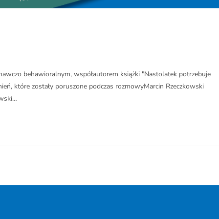
awczo behawioralnym, współautorem książki "Nastolatek potrzebuje
dnień, które zostały poruszone podczas rozmowyMarcin Rzeczkowski
owski…