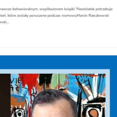
awczo behawioralnym, współautorem książki "Nastolatek potrzebuje
dnień, które zostały poruszone podczas rozmowyMarcin Rzeczkowski
owski…