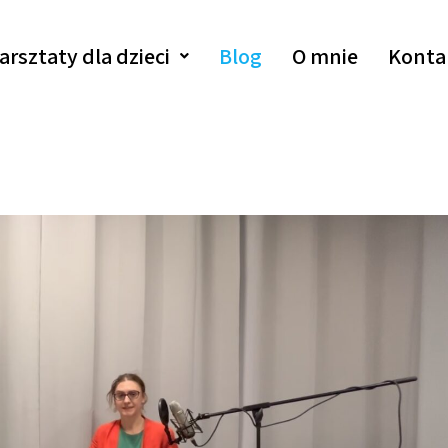
arsztaty dla dzieci
Blog
O mnie
Konta