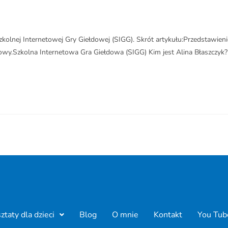
olnej Internetowej Gry Giełdowej (SIGG). Skrót artykułu:Przedstawieni
owy.Szkolna Internetowa Gra Giełdowa (SIGG) Kim jest Alina Błaszczyk?
taty dla dzieci
Blog
O mnie
Kontakt
You Tub